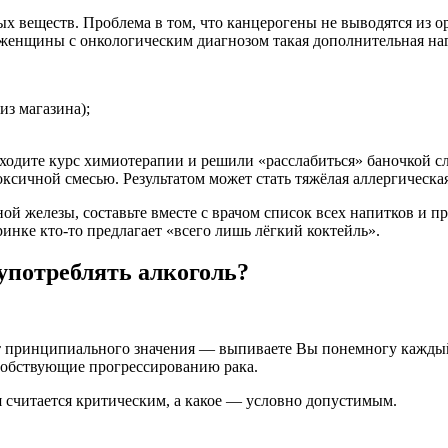
 веществ. Проблема в том, что канцерогены не выводятся из ор
 женщины с онкологическим диагнозом такая дополнительная наг
з магазина);
ходите курс химиотерапии и решили «расслабиться» баночкой сл
ксичной смесью. Результатом может стать тяжёлая аллергическ
ой железы, составьте вместе с врачом список всех напитков и пр
инке кто-то предлагает «всего лишь лёгкий коктейль».
употреблять алкоголь?
 принципиального значения — выпиваете Вы понемногу каждый в
особствующие прогрессированию рака.
ля считается критическим, а какое — условно допустимым.