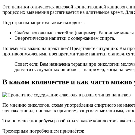
Эти напитки отличаются высокой концентрацией канцерогенных
процесс их выведения растягивается на длительное время. Для
Под строгим запретом также находятся:
Слабоалкогольные коктейли (например, баночные миксы и
Энергетические напитки с содержанием спирта.
Почему это важно на практике? Представьте ситуацию: Вы про
противоопухолевыми препаратами такие напитки становятся то
Совет: если Вам назначена терапия при онкологии молочн
допустить случайных ошибок — например, когда на вечер
В каком количестве и как часто можно 
По мнению онкологов, схема употребления спиртного не имеет
случаях этанол, попадая в организм, запускает механизмы, сп
Тем не менее попробуем разобраться, какое количество алкого
Чрезмерным потреблением признаётся: