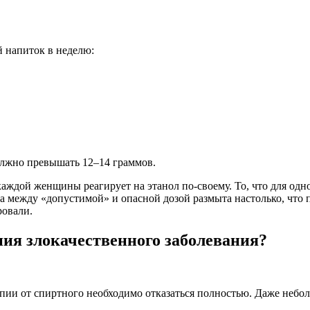
 напиток в неделю:
олжно превышать 12–14 граммов.
дой женщины реагирует на этанол по-своему. То, что для одно
ца между «допустимой» и опасной дозой размыта настолько, что
ровали.
ния злокачественного заболевания?
ии от спиртного необходимо отказаться полностью. Даже неболь