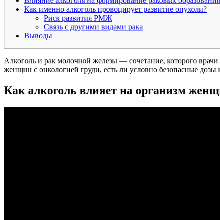
Влияние алкоголя на формирование раковых образований
Как именно алкоголь провоцирует развитие опухоли?
Риск развития РМЖ
Связь с другими видами рака
Выводы
Алкоголь и рак молочной железы — сочетание, которого врачи 
женщин с онкологией груди, есть ли условно безопасные дозы 
Как алкоголь влияет на организм же