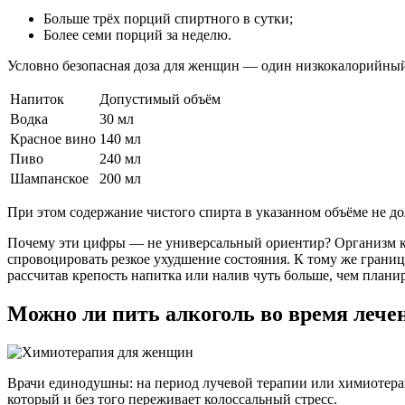
Больше трёх порций спиртного в сутки;
Более семи порций за неделю.
Условно безопасная доза для женщин — один низкокалорийный
Напиток
Допустимый объём
Водка
30 мл
Красное вино
140 мл
Пиво
240 мл
Шампанское
200 мл
При этом содержание чистого спирта в указанном объёме не д
Почему эти цифры — не универсальный ориентир? Организм каж
спровоцировать резкое ухудшение состояния. К тому же грани
рассчитав крепость напитка или налив чуть больше, чем плани
Можно ли пить алкоголь во время лече
Врачи единодушны: на период лучевой терапии или химиотерап
который и без того переживает колоссальный стресс.