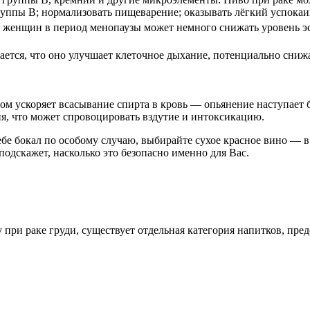
руппы B; нормализовать пищеварение; оказывать лёгкий успока
женщин в период менопаузы может немного снижать уровень эст
ается, что оно улучшает клеточное дыхание, потенциально сниж
ом ускоряет всасывание спирта в кровь — опьянение наступает б
я, что может спровоцировать вздутие и интоксикацию.
бе бокал по особому случаю, выбирайте сухое красное вино — в 
подскажет, насколько это безопасно именно для Вас.
 при раке груди, существует отдельная категория напитков, пр