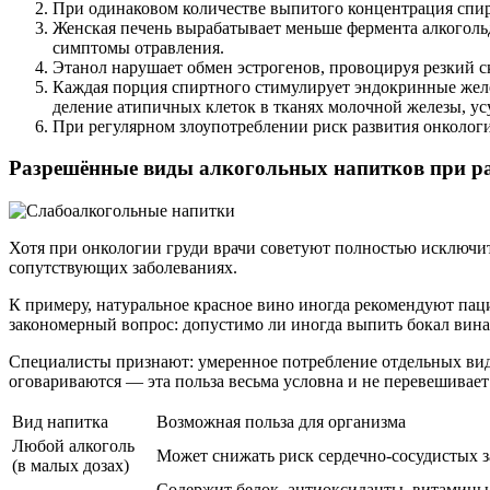
При одинаковом количестве выпитого концентрация спирт
Женская печень вырабатывает меньше фермента алкоголь
симптомы отравления.
Этанол нарушает обмен эстрогенов, провоцируя резкий 
Каждая порция спиртного стимулирует эндокринные желез
деление атипичных клеток в тканях молочной железы, ус
При регулярном злоупотреблении риск развития онкологи
Разрешённые виды алкогольных напитков при ра
Хотя при онкологии груди врачи советуют полностью исключи
сопутствующих заболеваниях.
К примеру, натуральное красное вино иногда рекомендуют пац
закономерный вопрос: допустимо ли иногда выпить бокал вин
Специалисты признают: умеренное потребление отдельных видо
оговариваются — эта польза весьма условна и не перевешивает
Вид напитка
Возможная польза для организма
Любой алкоголь
Может снижать риск сердечно-сосудистых з
(в малых дозах)
Содержит белок, антиоксиданты, витамины