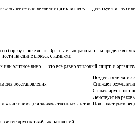
то облучение или введение цитостатиков — действуют агрессивно
 на борьбу с болезнью. Органы и так работают на пределе возмо
нести на спине рюкзак с камнями.
 или элитное вино — это всё равно этиловый спирт, и организм
Воздействие на эфф
м для восстановления.
Снижает результати
Стимулирует рост о
Действует на раковы
м «топливом» для злокачественных клеток.
Повышает риск реци
развитие других тяжёлых патологий: