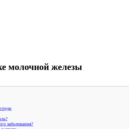
ке молочной железы
 груди
оль?
ого заболевания?