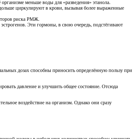
 организме меньше воды для «разведения» этанола.
 дольше циркулируют в крови, вызывая более выраженные
кторов риска РМЖ.
эстрогенов. Эти гормоны, в свою очередь, подстёгивают
имальных дозах способны приносить определённую пользу при
ировать давление и улучшить общее состояние. Отсюда
ельное воздействие на организм. Однако они сразу
лочной железы в небольших количествах способно: улучшать