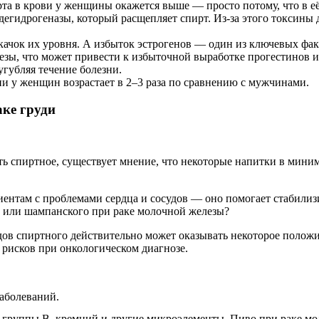
а в крови у женщины окажется выше — просто потому, что в её
дегидрогеназы, который расщепляет спирт. Из-за этого токсины
скачок их уровня. А избыток эстрогенов — один из ключевых фа
ы, что может привести к избыточной выработке прогестинов и 
угубляя течение болезни.
и у женщин возрастает в 2–3 раза по сравнению с мужчинами.
ке груди
ть спиртное, существует мнение, что некоторые напитки в мин
иентам с проблемами сердца и сосудов — оно помогает стабилиз
а или шампанского при раке молочной железы?
в спиртного действительно может оказывать некоторое положит
 рисков при онкологическом диагнозе.
аболеваний.
 группы B, кремний и другие микроэлементы. Пиво при раке мо