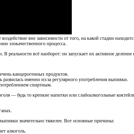
воздействие вне зависимости от того, на какой стадии находитс
нию злокачественного процесса.
. В реальности всё наоборот: он запускает их активное деление
ечень канцерогенных продуктов.
 развилась именно из-за регулярного употребления выпивки.
употреблением спиртным.
голя — будь то крепкие напитки или слабоалкогольные коктейл
ганах.
выпивки значительно тяжелее. Вот основные причины:
ет алкоголь.