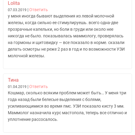
Lolita
|
Ответить
07.03.2019
у меня иногда бывают выделения из левой молочной
железы, когда сильно ее стимулируешь. всего одна-две
прозрачные капельки, но боли в груди или около нее
никогда не было. показывалась маммологу, проверялась
на гормоны и щитовидку — все показало в норме. сказали
делать осмотры не реже 2 раз в год и по возможности УЗИ
молочной железы.
Тина
|
Ответить
01.04.2019
Кошмар, сколько всяким проблем может быть… У меня три
года назад были белесые выделения с болями,
усиливающимися во время пмс. УЗИ показало кисту 3 мм.
Маммолог назначила курс мастопола, теперь все отлично и
уплотнение рассосалось.