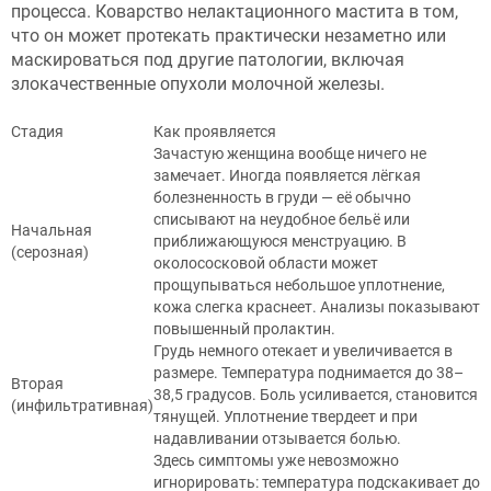
процесса. Коварство нелактационного мастита в том,
что он может протекать практически незаметно или
маскироваться под другие патологии, включая
злокачественные опухоли молочной железы.
Стадия
Как проявляется
Зачастую женщина вообще ничего не
замечает. Иногда появляется лёгкая
болезненность в груди — её обычно
списывают на неудобное бельё или
Начальная
приближающуюся менструацию. В
(серозная)
околососковой области может
прощупываться небольшое уплотнение,
кожа слегка краснеет. Анализы показывают
повышенный пролактин.
Грудь немного отекает и увеличивается в
размере. Температура поднимается до 38–
Вторая
38,5 градусов. Боль усиливается, становится
(инфильтративная)
тянущей. Уплотнение твердеет и при
надавливании отзывается болью.
Здесь симптомы уже невозможно
игнорировать: температура подскакивает до