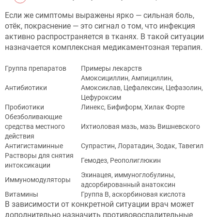
Если же симптомы выражены ярко — сильная боль,
отёк, покраснение — это сигнал о том, что инфекция
активно распространяется в тканях. В такой ситуации
назначается комплексная медикаментозная терапия.
Группа препаратов
Примеры лекарств
Амоксициллин, Ампициллин,
Антибиотики
Амоксиклав, Цефалексин, Цефазолин,
Цефуроксим
Пробиотики
Линекс, Бифиформ, Хилак Форте
Обезболивающие
средства местного
Ихтиоловая мазь, мазь Вишневского
действия
Антигистаминные
Супрастин, Лоратадин, Зодак, Тавегил
Растворы для снятия
Гемодез, Реополиглюкин
интоксикации
Эхинацея, иммуноглобулины,
Иммуномодуляторы
адсорбированный анатоксин
Витамины
Группа В, аскорбиновая кислота
В зависимости от конкретной ситуации врач может
дополнительно назначить противовоспалительные